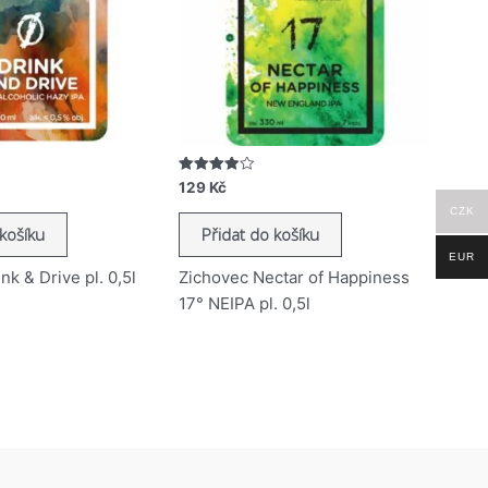
Hodnocení
129
Kč
3.99
z 5
CZK
 košíku
Přidat do košíku
EUR
nk & Drive pl. 0,5l
Zichovec Nectar of Happiness
17° NEIPA pl. 0,5l