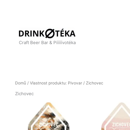
Přeskočit
na
obsah
Craft Beer Bar & Pííííívotéka
Domů
/ Vlastnost produktu: Pivovar / Zichovec
Zichovec