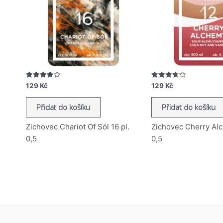
Hodnocení
Hodnocení
129
Kč
129
Kč
3.81
3.7
z 5
z 5
Přidat do košíku
Přidat do košíku
Zichovec Chariot Of Sól 16 pl.
Zichovec Cherry Alc
0,5
0,5