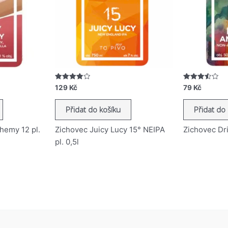
Hodnocení
Hodnocení
129
Kč
79
Kč
3.86
3.52
z 5
z 5
Přidat do košíku
Přidat do
hemy 12 pl.
Zichovec Juicy Lucy 15° NEIPA
Zichovec Dri
pl. 0,5l