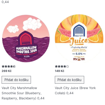
0,44
Hodnocení
Hodnocení
269
Kč
149
Kč
4.23
3.84
z 5
z 5
Přidat do košíku
Přidat do košíku
Vault City Marshmallow
Vault City Juice (Brew York
Smoothie Sour (Blueberry,
Collab) 0,44
Raspberry, Blackberry) 0,44