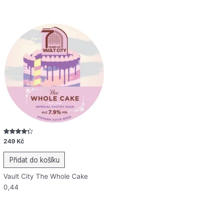
Hodnocení
249
Kč
4.08
z 5
Přidat do košíku
Vault City The Whole Cake
0,44