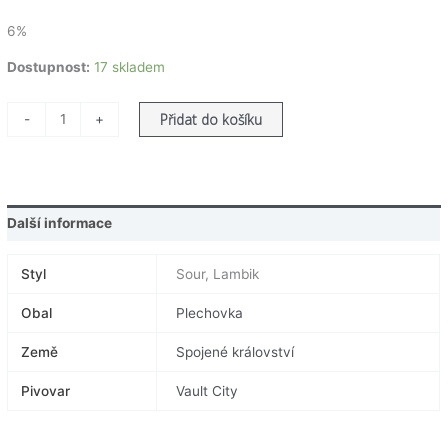
hodnocení
zákazníků
6%
Dostupnost:
17 skladem
Vault
Přidat do košíku
-
+
City
Zest
0,44
množství
Další informace
Styl
Sour, Lambik
Obal
Plechovka
Země
Spojené království
Pivovar
Vault City