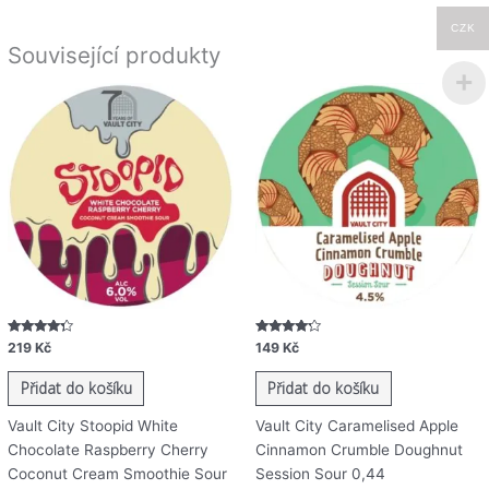
CZK
Související produkty
Hodnocení
Hodnocení
219
Kč
149
Kč
4.06
4.01
z 5
z 5
Přidat do košíku
Přidat do košíku
Vault City Stoopid White
Vault City Caramelised Apple
Chocolate Raspberry Cherry
Cinnamon Crumble Doughnut
Coconut Cream Smoothie Sour
Session Sour 0,44